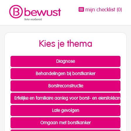
mijn checklist (
0
)
Kies je thema
Diagnose
Behandelingen bij borstkanker
Borstreconstructie
Erfelijke en familiaire aanleg voor borst- en eierstokkanker
Late gevolgen
Omgaan met borstkanker